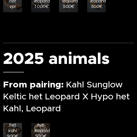
het
leopard
leopard
leopard
vpi
1.000€
500€
500€
2025 animals
From pairing:
Kahl Sunglow
Keltic het Leopard X Hypo het
25.103
25.105
0.1
1.0
Kahl, Leopard
Keltic
Albino
Leopard
Keltic
100%
66%
het
het
kahl
leopard
900€
500€