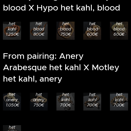
Hypo
100%
24.408
24.409
24.410
blood X Hypo het kahl, blood
Blood
het
1.0
1.0
0.1
Motley
kahl,
Sunglow
Albino
Albino
100%
66%
66%
66%
66%
het
het
het
het
het
kahl
blood
blood
blood
blood
1.250€
800€
750€
600€
600€
From pairing: Anery
RESERVED
24.501
RESERVED
24.506
24.507
24.508
Arabesque het kahl X Motley
1.0
24.505
1.0
0.1
0.1
Albino
1.0
Anery
Anery
Anery
het kahl, anery
Motley
Albino
Motley
Motley
Motley
Arabesque
Arabesque
Arabesque
Arabesque
Arabesq
24.509
100%
100%
66%
66%
66%
1.0
het
het
het
het
het
Motley
anery
anery
kahl
kahl
kahl
Arabesque
1.050€
750€
700€
700€
700€
100%
het
anery,
66%
het