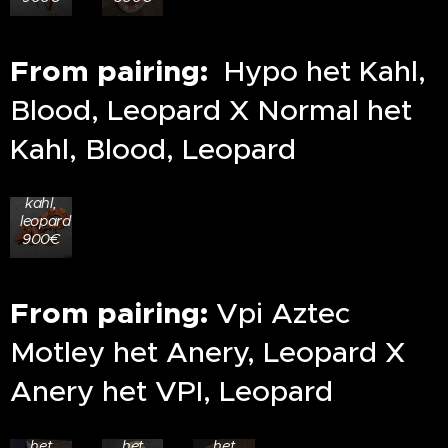
From pairing:
Hypo het Kahl,
RESERVED
Blood, Leopard X Normal het
25.201
0.1
Kahl, Blood, Leopard
Blood
66%
het
kahl,
leopard
900€
25.401
From pairing:
Vpi Aztec
0.1
25.402
25.403
VPI
0.1
0.1
Motley het Anery, Leopard X
Motley
Vpi
Vpi
100%
100%
100%
Anery het VPI, Leopard
het
het
het
anery,
anery,
anery,
66%
66%
66%
het
het
het