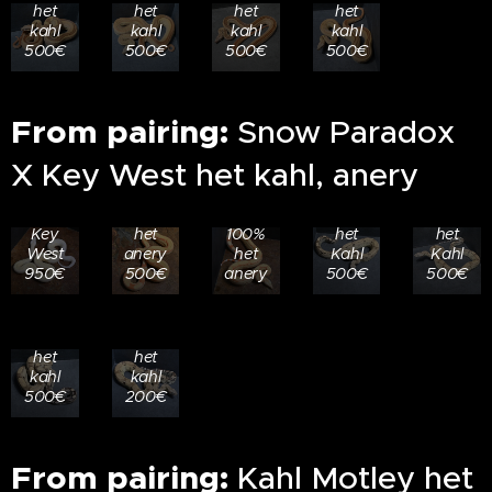
het
het
het
het
kahl
kahl
kahl
kahl
500€
500€
500€
500€
24.305
RESERVED
24.307
24.308
From pairing:
Snow Paradox
0.1
24.306
0.1
0.1
RESERVED
Albino
0.1
Anery
Anery
X Key West het kahl, anery
24.301
Key
Albino
Key
Key
0.1
West
Key
West
West
Snow
100%
West
100%
100%
RESERVED
Key
het
100%
het
het
24.310
West
anery
het
Kahl
Kahl
0.1
RESERVED
950€
500€
anery
500€
500€
Anery
24.321
Key
0.1
West
Anery
100%
100%
het
het
kahl
kahl
500€
200€
24.406
RESERVED
0.1
24.404
Hypo
From pairing:
Kahl Motley het
0.1
Motley