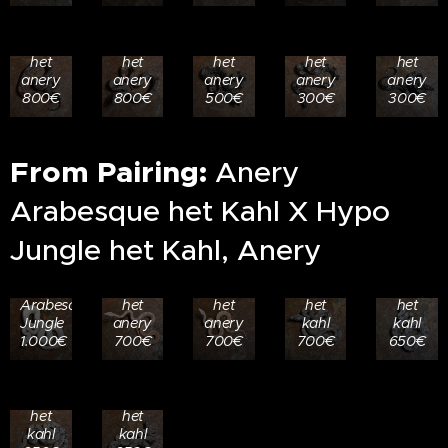
het
het
het
het
het
kahl,
kahl,
kahl,
kahl,
kahl,
50%
50%
50%
50%
50%
het
het
het
het
het
anery
anery
anery
anery
anery
800€
800€
500€
300€
300€
From Pairing:
Anery
26.204
26.205
26.202
26.203
1.0
0.1
Arabesque het Kahl X Hypo
1.0
0.1
Ghost
Ghost
RESERVED
Sunglow
Sunglow
Arabesque
Arabesq
Jungle het Kahl, Anery
26.201
Arabesque
Arabesque
poss
poss
0.1
Jungle
Jungle
Jungle
Jungle
Moonglow
100%
100%
66%
66%
26.206
26.207
Arabesque
het
het
het
het
0.1
1.0
Jungle
anery
anery
kahl
kahl
Ghost
Ghost
1.000€
700€
700€
700€
650€
Arabesque
Arabesque
poss
poss
Jungle
Jungle
66%
66%
het
het
kahl
kahl